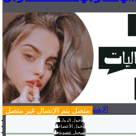
الإشتراكات
القوانين
إتصل بنا
متصل
يتم الإتصال
غير متصل
دخول الزوار
دخول الأعضاء
تسجيل عضوية